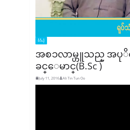
ဗီဒီယို
အစၥလာမ္ဟူသည္ အပုိင္း
ခင္ေမာင္(B.Sc )
July 11, 2016
Ali Tin Tun Oo