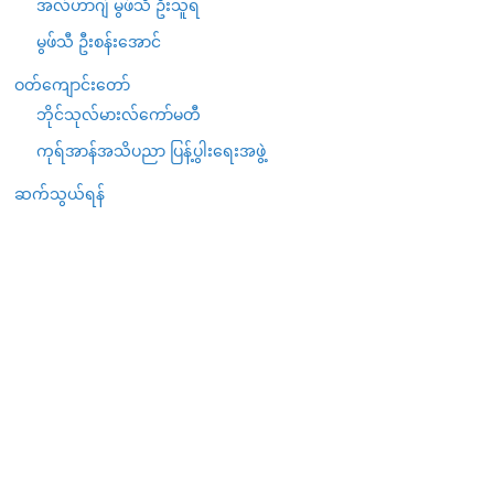
အလ်ဟာဂျ် မွဖ်သီ ဦးသူရ
မွဖ်သီ ဦးစန်းအောင်
ဝတ်ကျောင်းတော်
ဘိုင်သုလ်မားလ်ကော်မတီ
ကုရ်အာန်အသိပညာ ပြန့်ပွါးရေးအဖွဲ့
ဆက်သွယ်ရန်