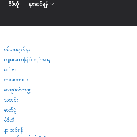
ဗီဒီယို
နားဆင်ရန်
ပင်မစာမျက်နှာ
ကျမ်းတော်မြတ် ကုရ်အာန်
ခွသ်ဗာ
အမေး/အဖြေ
စာအုပ်စင်ကဏ္ဍ
သတင်း
ဓာတ်ပုံ
ဗီဒီယို
နားဆင်ရန်