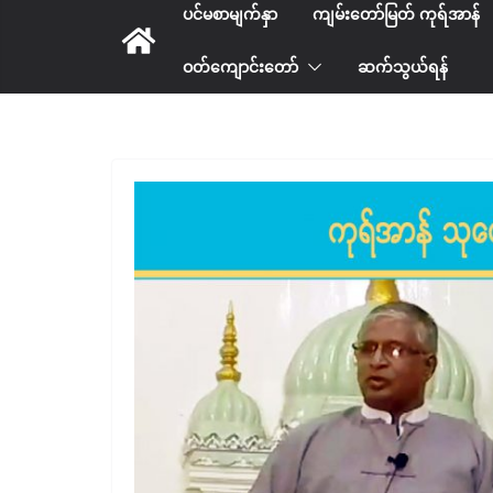
ပင်မစာမျက်နှာ
ကျမ်းတော်မြတ် ကုရ်အာန်
ဝတ်ကျောင်းတော်
ဆက်သွယ်ရန်