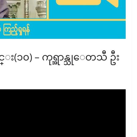
(၁၀) – ကုရ္အာန္သုေတသီ ဦး