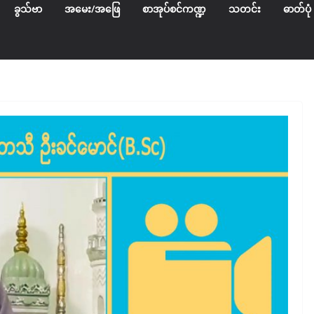
ခွသ်ဗာ
အမေး/အဖြေ
စာအုပ်စင်ကဏ္ဍ
သတင်း
ဓာတ်ပုံ