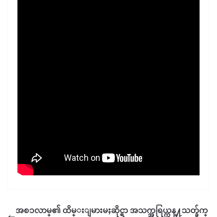
အစၥလာမ္၏ ထိမ္းျမားမႈဆိုင္ရာ အသက္အရြယ္ကန္႔သတ္ခ်က္