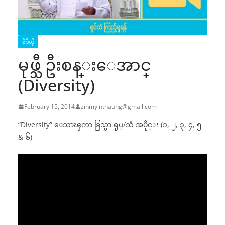
ဗီဒီယို
မုဖ္သီ ဦးစန္းေအာင္
(Diversity)
February 15, 2014
zinmyintnaung@gmail.com
“Diversity” ေသာၾကာ ခြသ္ဗာ ရုပ္/သံ အပိုင္း (၁, ၂, ၃, ၄, ၅
& ၆)