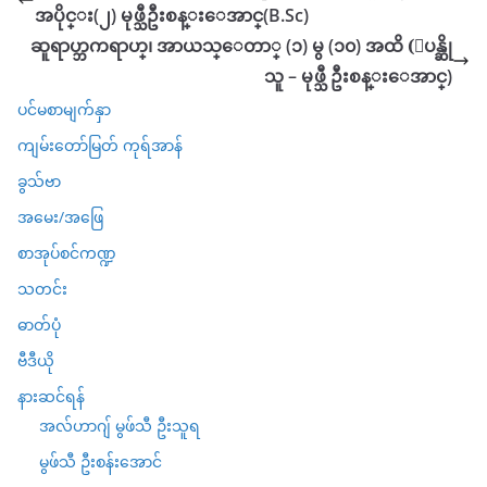
အပိုင္း(၂) မုဖ္သီဦးစန္းေအာင္(B.Sc)
ဆူရာဟ္ဘကရာဟ္၊ အာယသ္ေတာ္ (၁) မွ (၁၀) အထိ (ျပန္ဆို
သူ – မုဖ္သီ ဦးစန္းေအာင္)
ပင်မစာမျက်နှာ
ကျမ်းတော်မြတ် ကုရ်အာန်
ခွသ်ဗာ
အမေး/အဖြေ
စာအုပ်စင်ကဏ္ဍ
သတင်း
ဓာတ်ပုံ
ဗီဒီယို
နားဆင်ရန်
အလ်ဟာဂျ် မွဖ်သီ ဦးသူရ
မွဖ်သီ ဦးစန်းအောင်