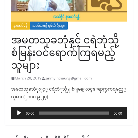
နားဆင်ရန်
အလ်ဟာဂျ် မွဖ်သီ ဦးသူရ
အမတသုခဘုံနှင့် ငရဲဘုံသို့
စံမြန်းဝင်ရောက်ကြရမည့်
သူများ
March 20, 2019
zinmyintnaung@gmail.com
အမတသုခဘံုႏွင့္ ငရဲဘံုသို႔ စံျမန္း၀င္ေရာက္ၾကရမည့္
သူမ်ား (၂၀၁၀.၉.၂၄)
Audio
00:00
00:00
Player