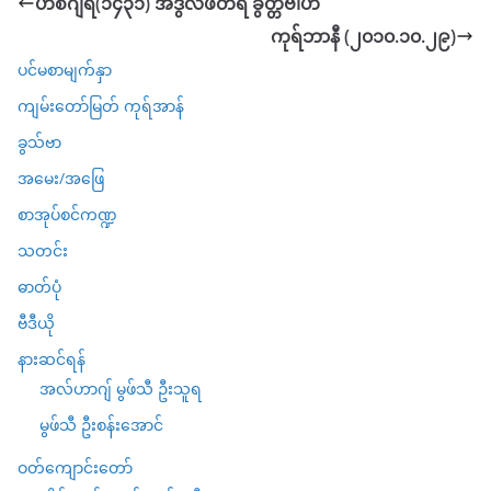
ဟစ်ဂျရီ(၁၄၃၁) အီဒွလိဖိတိရ် ခွတ္တဗါဟ်
ကုရ်ဘာနီ (၂၀၁၀.၁၀.၂၉)
ပင်မစာမျက်နှာ
ကျမ်းတော်မြတ် ကုရ်အာန်
ခွသ်ဗာ
အမေး/အဖြေ
စာအုပ်စင်ကဏ္ဍ
သတင်း
ဓာတ်ပုံ
ဗီဒီယို
နားဆင်ရန်
အလ်ဟာဂျ် မွဖ်သီ ဦးသူရ
မွဖ်သီ ဦးစန်းအောင်
ဝတ်ကျောင်းတော်