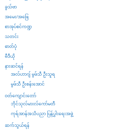
ခွသ်ဗာ
အမေး/အဖြေ
စာအုပ်စင်ကဏ္ဍ
သတင်း
ဓာတ်ပုံ
ဗီဒီယို
နားဆင်ရန်
အလ်ဟာဂျ် မွဖ်သီ ဦးသူရ
မွဖ်သီ ဦးစန်းအောင်
ဝတ်ကျောင်းတော်
ဘိုင်သုလ်မားလ်ကော်မတီ
ကုရ်အာန်အသိပညာ ပြန့်ပွါးရေးအဖွဲ့
ဆက်သွယ်ရန်