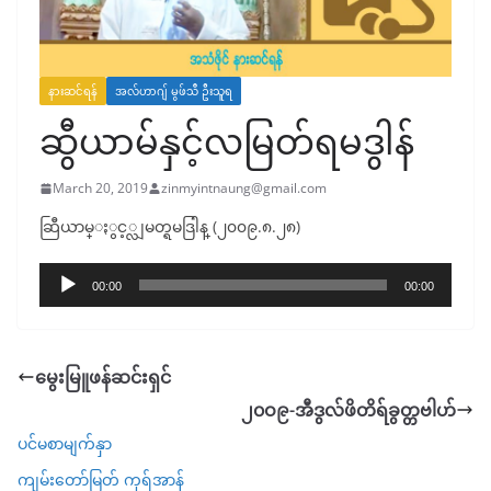
နားဆင်ရန်
အလ်ဟာဂျ် မွဖ်သီ ဦးသူရ
ဆွီယာမ်နှင့်လမြတ်ရမဒွါန်
March 20, 2019
zinmyintnaung@gmail.com
ဆြီယာမ္ႏွင့္လျမတ္ရမဒြါန္ (၂၀၀၉.၈.၂၈)
Audio
00:00
00:00
Player
မွေးမြူဖန်ဆင်းရှင်
၂၀ဝ၉-အီဒွလ်ဖိတိရ်ခွတ္တဗါဟ်
ပင်မစာမျက်နှာ
ကျမ်းတော်မြတ် ကုရ်အာန်