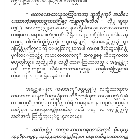
က္ခံႏုိင္စြမ္းကုိ ခ်ီးျမႇင့္ေပးလိုက္တာပါ။
“ မလာေအကာဟ္ေတြကေတာ့ သူတို႔ကုိ အသိေ
ပးထားတဲ့အရာတစ္ခုကလဲြရင္ က်န္တာကုိမသိပါ ”
လို႔ ဆူရာ
ဟ္(၂) အာယတ္(၃၂)မွာ ေဖာ္ျပပါရွိပါတယ္။ လူသားကေတာ့
တစ္ခုမက အရာအားလံုးကုိ သိရွိနားလည္ ႏိုင္ပါတယ္။ ဒါေၾ
ကာင့္ ဂါလီလီယိုတို႔လို၊ နယူတန္တို႔လို၊ အိုမာခရမ္တို႔လို ထူး
ခၽြန္တဲ့ပုဂၢိဳလ္ေတြ ေပၚထြက္ခဲ့ၾကပါ တယ္။ ဒီလိုထူးခၽြန္တဲ့
ပုဂၢဳိလ္ေတြပင္လွ်င္ ကမာၻေလာကကုိ အကုန္အစစ္ သိခဲ့ၾကတာ
မဟုတ္ပါဘူး။ သူတို႔သိခဲ့ တယ္ဆိုတာေတြဟာလည္း အမွန္ကန္ဆံုး
ကုိ တစ္ခါတည္း သိခဲ့ၾကတာမဟုတ္ဘူး။ တစ္ခါတစ္ရံလြဲမွားခ်
က္ေတြ လည္း ရွိေနခဲ့တာပါ။
အရင္က ေနက ကမာၻကုိပတ္တယ္လုိ႔ လက္ခံထားရာက
ကမာၻက ေနကုိပတ္တယ္ဆိုတာ သိရွိလာခဲ့ၾက တယ္။ ပတ္တဲ့ပံုစံ
က စက္၀ုိင္းပံုပတ္တယ္လုိ႔ သိရွိလာခဲ့ရာကေန ဘဲဥပံုပတ္လမ္း
အတိုင္း ပတ္ေနတယ္ဆိုတာသိခဲ့ ရၿပီး ရက္၊ လ၊ ႏွစ္တို႔ကို
အတိအက် တြက္ခ်က္ႏုိင္ခဲ့ၾကတယ္။
“ အလႅာဟ္ရဲ႕ သက္ေသလကၡဏာမ်ားကုိ မိုးကုတ္စ
က္၀ုိင္းႏွင့္ သူတို႔ခႏၶာကိုယ္အတြင္း မၾကာမီျပသေတာ္မူ