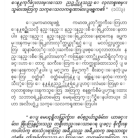
ေန႔ကုိဖံုးလႊမ္းေသာ ညဥ့္တို႔သည္ ေလ့လာစူးစမ္း
သူမ်ားအတြက္ သက္ေသလကၡဏာမ်ားျဖစ္ၾက၏ ”
(၁၃း၃)
ေျမကမာၻျဖစ္တဲ့ ကမာၻ႕တုိက္ႀကီးေတြဟာ
ေန႔စဥ္ဆိုသလို နည္းနည္း နည္းနည္းစီ ေရြ႕လ်ားေနတာ
ပါ။ နည္းနည္း နည္းနည္းေရြ႕လ်ားေနရာကေန ခပ္ၾက
မ္းၾကမ္းေရြ႕လ်ားလုိက္တယ္ဆုိရင္ပဲ ေျမငလ်င္လႈပ္ခတ္မႈေ
တြ၊ ဆူနာမီလႈိင္းလံုးႀကီးေတြျဖစ္ေပၚလာတာပါ။ န
ည္းနည္းစီေရြ႕လ်ားမႈကုိ ကၽြန္ေတာ္တို႔မသိရွိလုိက္ျ
ခင္းဟာ ေတာင္ ႀကီးေတြက ေက်ာက္ဆူးခ်ထားသလို ျဖ
စ္ေနၾကလုိ႔ပါ။ ျမင့္ရာက နိမ့္ရာကုိ စီးဆင္းေနတဲ့ျမ
စ္ေတြ၊ ၀တ္ဆံဖုိ ၀တ္ဆံမေတြနဲ႔ ျဖစ္ထြန္းေနတဲ့ေကာက္ပဲ
သီးႏွံေတြ၊ ေန႔နဲ႔ညဥ့္တို႔ရဲ႕ေျပာင္းလဲမႈေတြမွာ ေ
လ့လာစူးစမ္းၾကသူေတြ အတြက္ စနစ္တက်စီမံျပ႒ာန္းထား
တဲ့ သဘာ၀ရဲ႕နိယာမေတြ မေရမတြက္ႏုိင္ရွိေနပါတယ္။ ဒါ
ဟာ အလႅာဟ္ရဲ႕ သက္ေသလကၡဏာေတြပါ။
“ ေျမေပၚရွိလယ္ကြက္မ်ား၊ စပ်စ္ဥယ်ာဥ္ၿခံမ်ား၊ ယာခင္း
မ်ား၊ စြံပလြန္ပင္မ်ားသည္ တစ္မ်ိဳးတည္းေသာေရ ျဖင့္ စိုက္ပ်ိဳးၾ
ကပါလ်က္ စားသံုးရာတြင္ အခ်ိဳ႕သည္ အခ်ိဳ႕ထက္ အရသာထူး
ကဲ၏။ ဤအခ်က္မ်ားသည္ ေတြးေခၚ တတ္သူမ်ားအတြက္ သ