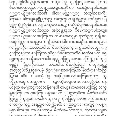
မရႏုိင္ပါလို႔ေျပာၾကပါတယ္။ ႏွင္းပြင့္ေလးေတြက
ဇီ၀ေဗဒပညာရွင္ေတြရဲ႕အေျပာကုိ ေထာက္ခံေနပါတယ္။
ႏွင္းပြင့္ေလးမ်ား၏ ဓါတုျဖစ္စဥ္ႏွင့္ သက္ရွိမ်ားႀကီး
ထြားမႈ ဓါတုျဖစ္စဥ္တို႔သည္ အတူတူပင္ ျဖစ္သည္။ အဲဒီႏွင္းပြ
င့္တစ္စက္ရဲ႕ပံုစံက ေျခာက္ေထာင့္ၾကယ္ပံုစံျဖစ္ေနပါတယ္။
ႏွင္းပြင့္ေလးမ်ားဟာ အလြန္အံ့ၾသ ဖို႔ေကာင္းပါတယ္။
ႏွင္းပြင့္ေလးေတြဟာ ကမာၻေပၚမွာ ရာသီဥတုဟူ၍ ေ
ပၚေပါက္လာ ကတည္းက ရွိေနတာပါ။ ကမာၻဦးအစကတည္း
က ဒိုင္ႏိုေဆာသတၱ၀ါႀကီးေတြထက္ ေရွးက်ပါတယ္။ ႏွ
င္းပြင့္ကေလး ေတြဟာ ဒုိင္ႏိုေဆာသတၱ၀ါႀကီးေတြ မရွိ
ခင္ကတည္းက ရွိေနတာပါ။ ႏွင္းပြင့္ေလးေတြရဲ႕ ဓါတုျ
ဖစ္စဥ္နဲ႔ ဒိုင္ႏိုေဆာ သတၱ၀ါႀကီးေတြရဲ႕ ဓါတုျဖစ္စဥ္က
အတူတူပဲလို႔ဆိုေပမဲ့ ဒိုင္ႏိုေဆာေတြဟာ မ်ိဳးတံုးေပ်ာက္ကြ
ယ္သြားပါၿပီ။ ဒါေပမဲ့ ႏွင္းပြင့္ေလးေတြကေတာ့ သူ
တို႔စေပၚကတည္းက လွပတဲ့ေျခာက္ေထာင့္ပံုစံကေန
ယခုထိ မေျပာင္းလဲဘဲရွိေနပါ တယ္။ ကမာၻေပၚတြင္ သက္
ရွိေတြ၊ အပင္ေတြ၊ ပန္းေတြ ျဖစ္လာလုိက္၊ မ်ိဳးတံုးေပ်ာ
က္ကြယ္လုိက္ျဖစ္ေနပါတယ္။ ႏွင္းပြင့္ေလးေတြကေတာ့
ေႏြေပါက္ရင္ အရည္ေပ်ာ္သြားၿပီး ေဆာင္းေရာက္ရင္ ျပန္ျ
ဖစ္လာပါတယ္။ ဘယ္ေတာ့မွ မ်ိဳးတံုးမသြားဘူး။ လွပတဲ့ေျခာ
က္ေထာင့္ၾကယ္ပံုစံကလည္း မေျပာင္းဘူးလုိ႔