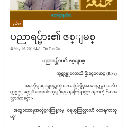
ခွသ်ဗာ
ပညာရပ္မ်ား၏ ဇစ္ျမစ္
May 16, 2014
Ali Tin Tun Oo
ပညာရပ္မ်ား၏ ဇစ္ျမစ္
ကုရ္အာန္သုေတသီ ဦးခင္ေမာင္ (B.Sc)
အခုလိုျမင့္ျမတ္လွတဲ့ ေယာင္မြလ္ဂ်ဳမုအာေန႔မွာ အလႅာ
ဟ္အရွင္ျမတ္ကုိ ေအဗါဒသ္ျပဳရန္ ၾကြေရာက္လာ ၾကတဲ့ ဂ်မာအ
သ္သားမ်ားခင္ဗ်ား-
`အတ္စၥလားမုအလိုင္းကြန္းမ္
၀ရဟ္မသြလ္လားဟိ ၀ဘရကာသု
ဟု´