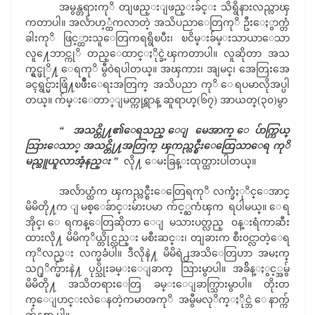
အမွန္တရားကုိ တျဖည္းျဖည္းခ်င္း သိရွိနားလည္လာၾ
ကတာပါ။ အလႅာဟ့္ထံကလာတဲ့ အသိပညာေတြကုိ ဦးေႏွာက္တံ
ခါးကုိ ဖြင့္ထားသူေတြကရရွိၿပီး၊ ၿငိမ္းခ်မ္းသာယာေသာ
လူ႔ေဘာင္ကုိ တည္ေထာင္ႏိုင္ခဲ့ၾကတာပါ။ လူဆိုတာ အသ
က္ရွင္ဖုိ႔ ေရကုိ မွီ၀ဲရပါတယ္။ အၾကား၊ အျမင္၊ အေတြးအေ
ခၚရွင္မ်ားဖြံ႔ၿဖိဳးေရးအတြက္ အသိပညာ ကုိ ေရပမာလိုအပ္ပါ
တယ္။ က်မ္းေတာ္ျမတ္ကုရ္အာန္ ဆူရာဟ္(၆၇) အာယတ္(၃၀)မွာ
“ အသင္တို႔၏ေရသည္ ေျမေအာက္ ေပ်ာက္ကြယ္
သြားေသာ္ အသင္တို႔အတြက္ ၾကည္လင္စီးေထြေသာေရ ကုိ
မည္သူယူလာအံ့နည္း ”
လို႔ ေမးခြန္းထုတ္ထားပါတယ္။
အလႅာဟ္ထံက ၾကည္လင္စီးေတြေရကုိ လက္ခံႏုိင္ေအာင္
မိမိတို႔က ျမစ္ေခ်ာင္းမ်ားပမာ က်င့္ႀကံၾက ရပါမယ္။ ေရ
အိုင္၊ ေရကန္ေတြဆိုတာ ေျမသားပတ္လည္ ၀န္းရံကာဆီး
ထားလို႔ မိမိကုိယ္တိုင္လည္း မစီးဆင္း၊ တျခားက စီး၀င္လာတဲ့ေရ
ကုိလည္း လက္မခံပါ။ ဒီလိုနဲ႔ မိမိရဲ႕အသိေတြဟာ အမႈက္
သ႐ုိက္မ်ားနဲ႔ ပုပ္သိုးခမ္းေျခာက္ သြားမွာပါ။ အခ်ိန္ႏွင့္အမွ်
မိမိတို႔ အသိတရားေတြ ခမ္းေျခာက္သြားမွာပါ။ တိုးတ
က္ေျပာင္းလဲေနတဲ့ကမာၻကုိ အမွီမလုိက္ႏိုင္ဘဲ ေနာက္က်