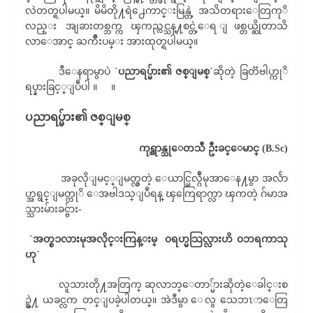
လဲတတ္ရပါမယ္။ မိမိတို႔ရဲ႕ေကာင္းမြန္တဲ့ အသိတရားေတြကုိ
လည္း အျခားတစ္ဘက္က ၾကည္လင္သန္႔စင္တဲ့ေရ ျဖစ္တယ္ဆိုတာသိ
လာေအာင္ ႀကိဳးပမ္း အားထုတ္ရပါမယ္။
ဒီေနရာမွာပဲ
`ပညာရပ္မ်ား၏ ဇစ္ျမစ္´
ဆိုတဲ့ ခြတၱဗါဟ္ကုိ
ရပ္နားခြင့္ျပဳပါ ။
။
ပညာရပ္မ်ား၏ ဇစ္ျမစ္
ကုရ္အာန္သုေတသီ ဦးခင္ေမာင္ (B.Sc)
အခုလိုျမင့္ျမတ္လွတဲ့ ေယာင္မြလ္ဂ်ဳမုအာေန႔မွာ အလႅာ
ဟ္အရွင္ျမတ္ကုိ ေအဗါဒသ္ျပဳရန္ ၾကြေရာက္လာ ၾကတဲ့ ဂ်မာအ
သ္သားမ်ားခင္ဗ်ား-
`အတ္စၥလားမုအလိုင္းကြန္းမ္
၀ရဟ္မသြလ္လားဟိ ၀ဘရကာသု
ဟု´
လူသားတို႔အတြက္ ဆုလာဘ္ေတာ္မ်ားဆိုတဲ့ေခါင္းစ
ဥ္နဲ႔ ယခင္လက တင္ျပခဲ့ပါတယ္။ အဲဒီမွာ ေလွ သေဘၤာေတြ