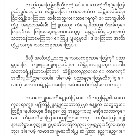
လယ္ကြက္ေတြမွာစိုက္ပ်ိဳးရတဲ့ စပါး၊ ေကာက္ပဲသီးႏွံေတြ၊
ဥယ်ာဥ္ၿခံေျမက စပ်စ္သီးေတြ၊ ယာခင္းထဲက သစ္သီး၀လံမ်ိဳးစံု၊
စြံပလြန္သီးေတြဟာ တစ္မ်ိဳးတည္းေသာေရကုိ ေသာက္ရပါလ်
က္နဲ႔ အရသာအမ်ိဳးမ်ိဳး ကြဲျပားထူး ကဲေနပါတယ္။ ဒီအခ်က္ေ
တြကုိ ေတြးေခၚစဥ္းစားတတ္ရင္ စနစ္တက်စီမံျပ႒ာန္းတဲ့
သဘာ၀နိယာမေတြကုိ ေတြ႕ ျမင္ရမွာပါ။ ဒါေတြဟာ အလႅာ
ဟ္ရဲ႕ သက္ေသလကၡဏာေတြပါ။
ဒီလို အလႅာဟ္ရဲ႕သက္္ေသလကၡဏာေတြကုိ ပညာ
ရွင္ေတြ တျဖည္းျဖည္းခ်င္း သိရွိနားလည္လာၾကတာပါ။
သဘာ၀ရဲ႕နိယာမေတြကုိ သိရွိနားလည္လာေလ ေလာကကုိ
အက်ိဳးျပဳႏိုင္လာေလပါ။ ဒါေပမဲ့ ပညာရွင္ေတြမသိႏုိင္ ေ
သးတဲ့ ေလာကရဲ႕နိယာမေတြ အမ်ားႀကီးက်န္ပါေသးတယ္။
ကမာၻေျမႀကီးရဲ႕ဆဲြအား၊ အီလက္ထရြန္၏အားသ
က္ေရာက္မႈ၊ ပ႐ိုတြန္ရဲ႕ျဒပ္ထုသေဘာတို႔မွာ စနစ္တက် သတ္မွတ္မႈေ
တြရွိေနပါတယ္။ ဒီစနစ္ေတြ အနည္းငယ္ မဆိုသေလာက္ေ
လး တိမ္းယိမ္းသြားတယ္ဆုိရင္ေတာင္ သက္ရွိေတြျဖစ္ထြ
န္းႏုိင္မွာမဟုတ္ဘူး။ ႐ုပ္၀တၳဳေတြလည္း ျဖစ္တည္ႏိုင္မွာမဟုတ္
ဘူး။ ဒါေပမဲ့ ကမာၻေျမႀကီးရဲ႕ ဆဲြအား နည္းနည္းေ