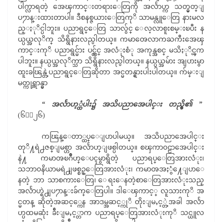
ပါက္လာရတဲ့ အေၾကာင္းတရားေတြကို အလႅာဟ္က သတ္မွတ္ျ
ပ႒ာန္းထားတာပါ။ ဒီစနစ္ဇယားေတြကုိ သာမန္လူေတြ နားမလ
ည္ႏုိင္ပါဘူး။ ပညာရွင္ေတြ သာလွ်င္ ေလ့လာစူးစမ္းၿပီး န
ယ္ပယ္အလုိက္ သိရွိနားလည္ပါတယ္။ ကမာၻေလာကႀကီးအေၾ
ကာင္းကုိ ပညာရွင္မ်ား ပင္လွ်င္ အလံုးစံု အကုန္အစင္ မသိႏုိင္ၾက
ပါဘူး။ နယ္ပယ္အလုိက္သာ သိရွိနားလည္ပါတယ္။ နယ္ပယ္အမ်ား အျပားမွာ
ထူးခၽြန္တဲ့ပညာရွင္ေတြဆိုတာ အင္မတန္ရွားပါးပါတယ္။ က်မ္းျ
မတ္ကုရ္အာန္မွာ
“ အလႅာဟ့္ထံပါး၌ အသိပညာအေပါင္း တည္ရွိ၏ ”
(၆၇း၂၆)
ကၽြန္ေတာ္ထပ္ေျပာပါမယ္။ အသိပညာအေပါင္း
တုိ႔ရဲ႕ဇစ္ျမစ္ဟာ အလႅာဟ္ျဖစ္ပါတယ္။ စၾကာ၀ဠာအေပါင္း
နဲ႔ ကမာၻၿဂိဳဟ္ေပၚမွာရွိတဲ့ ပညာရပ္ေတြအားလံုး၊
သဘာ၀နိယာမရဲ႕ျဖစ္စဥ္ေတြအားလံုး၊ ကမာၻအႏွံ႔ေျပာေ
နတဲ့ ဘာ သာစကားေတြ၊ ေရးေနတဲ့စာေတြအားလံုးသည္
အလႅာဟ္ရဲ႕ျပ႒ာန္းခ်က္ေတြပါ။ ဒါေၾကာင့္ လူသားကုိ အ
င္မတန္ ဆိုတဲ့အဆင့္ကေန အာဒမ္အဆင့္ကုိ တိုးျမႇင့္တဲ့အခါ အလႅာ
ဟ္ပထမဆုံး ခ်ီးျမႇင့္တာက ပညာရပ္ေတြအားလံုးကုိ သင္ယူလ