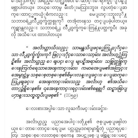
ေႏြေပါက္ရင္ အရည္ေပ်ာ္သြားၿပီး ေဆာင္းေရာက္ရင္ ျပန္ျ
ဖစ္လာပါတယ္။ ဘယ္ေတာ့မွ မ်ိဳးတံုးမသြားဘူး။ လွပတဲ့ေျခာ
က္ေထာင့္ၾကယ္ပံုစံကလည္း မေျပာင္းဘူးလုိ႔
သဘာ၀ရဲ႕လ်ိဳ႕၀ွက္ခ်က္တစ္ခုကုိ တအံ့တၾသ တင္ျပခဲ့ပါတယ္။
ကုရ္အာန္ကလည္း သဘာ၀ရဲ႕ လ်ိဳ႕၀ွက္ခ်က္ေတြနဲ႔ပတ္သက္ၿပီး အခု
လို အသိေပး ထားပါတယ္။
“ အလႅာဟ္သာသိသည့္ သာမန္အသိျဖင့္မေတြ႕ႏုိင္ေ
သာ လ်ိဳ႕၀ွက္ခ်က္မ်ားကုိ ဖြင့္ႏိုင္ေသာေသာ့မ်ား အလႅာဟ့္ထံတြ
င္ရွိ၏။ အလႅာဟ္သည္ ေရျပင္၊ ေျမျပင္ရွိအရာမ်ား၊ သစ္ရြက္တစ္ရြက္
ေၾကြက်ရေသာအေၾကာင္းမ်ား၊ ကမာၻေျမ၏အတြင္း
အေမွာင္ထဲမွ သစ္ေစ့တစ္ေစ့၏စိမ္းလန္းျခင္း၊ ေျခာက္ေ
သြ႕ရျခင္း အေၾကာင္းမ်ားသည္ အလႅာဟ္ ၏အသိေ
တာ္၌ရွိေန၏။ ၎အေၾကာင္းရင္းမ်ား၏စနစ္ကုိ ထင္ရွားစြာျ
ပ႒ာန္းသတ္မွတ္ၿပီးျဖစ္၏ ”
(၆း၅၉)
ေလးစားအပ္ပါေသာ လူႀကီးမင္းမ်ားခင္ဗ်ား-
အလႅာဟ္သည္ ပညာအေပါင္းတို႔၏ ဇစ္ျမစ္ျဖစ္ပါတ
ယ္။ ေတာေတာင္ေရေျမ၊ ပင္လယ္သမုဒၵရာမွာရွိတဲ့ ပညာရပ္ေ
တြ၊ သစ္ေစ့ေလးတစ္ေစ့ကေန အပင္အျဖစ္ ျဖစ္ထြန္းေပၚေ