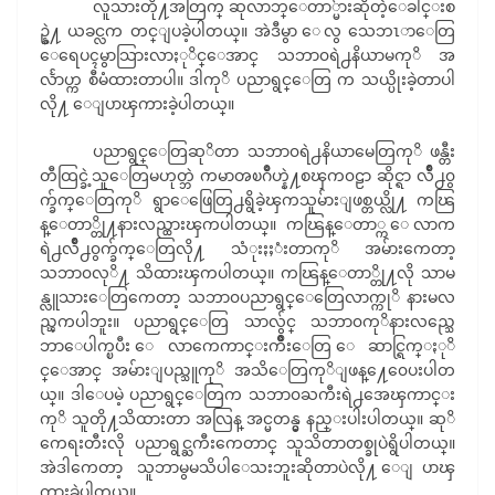
လူသားတို႔အတြက္ ဆုလာဘ္ေတာ္မ်ားဆိုတဲ့ေခါင္းစ
ဥ္နဲ႔ ယခင္လက တင္ျပခဲ့ပါတယ္။ အဲဒီမွာ ေလွ သေဘၤာေတြ
ေရေပၚမွာသြားလာႏုိင္ေအာင္ သဘာ၀ရဲ႕နိယာမကုိ အ
လႅာဟ္က စီမံထားတာပါ။ ဒါကုိ ပညာရွင္ေတြ က သယ္ပိုးခဲ့တာပါ
လို႔ ေျပာၾကားခဲ့ပါတယ္။
ပညာရွင္ေတြဆုိတာ သဘာ၀ရဲ႕နိယာမေတြကုိ ဖန္တီး
တီထြင္ခဲ့သူေတြမဟုတ္ဘဲ ကမာၻၿဂိဳဟ္နဲ႔စၾက၀ဠာ ဆိုင္ရာ လ်ိဳ႕၀ွ
က္ခ်က္ေတြကုိ ရွာေဖြေတြ႕ရွိခဲ့ၾကသူမ်ားျဖစ္တယ္လို႔ ကၽြ
န္ေတာ္တို႔နားလည္ထားၾကပါတယ္။ ကၽြန္ေတာ္က ေလာက
ရဲ႕လ်ိဳ႕၀ွက္ခ်က္ေတြလို႔ သံုးႏႈံးတာကုိ အမ်ားကေတာ့
သဘာ၀လုိ႔ သိထားၾကပါတယ္။ ကၽြန္ေတာ္တို႔လို သာမ
န္လူသားေတြကေတာ့ သဘာ၀ပညာရွင္ေတြေလာက္ကုိ နားမလ
ည္ၾကပါဘူး။ ပညာရွင္ေတြ သာလွ်င္ သဘာ၀ကုိနားလည္သေ
ဘာေပါက္ၿပီး ေလာကေကာင္းက်ိဳးေတြ ေဆာင္ရြက္ႏုိ
င္ေအာင္ အမ်ားျပည္သူကုိ အသိေတြကုိျဖန္႔ေ၀ေပးပါတ
ယ္။ ဒါေပမဲ့ ပညာရွင္ေတြက သဘာ၀ႀကီးရဲ႕အေၾကာင္း
ကုိ သူတို႔သိထားတာ အလြန္ အင္မတန္မွ နည္းပါးပါတယ္။ ဆုိ
ကေရးတီးလို ပညာရွင္ႀကီးကေတာင္ သူသိတာတစ္ခုပဲရွိပါတယ္။
အဲဒါကေတာ့ သူဘာမွမသိပါေသးဘူးဆိုတာပဲလို႔ ေျပာၾ
ကားခဲ့ပါတယ္။