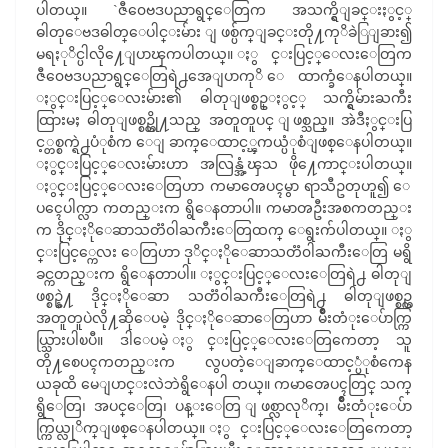
ပါတယ္။ `ဇီ၀ေဗဒပညာရွင္ေတြက အသက္ရွိျခင္းႏွင့္
ဓါတုေဗဒဓါတ္ေပါင္းမ်ား ျဖစ္ပ်က္ျခင္းတို႔ကုိခဲြျခား၍
မရႏုိင္ပါလို႔ေျပာၾကပါတယ္။ ႏွင္းပြင့္ေလးေတြက
ဇီ၀ေဗဒပညာရွင္ေတြရဲ႕အေျပာကုိ ေထာက္ခံေနပါတယ္။
ႏွင္းပြင့္ေလးမ်ား၏ ဓါတုျဖစ္စဥ္ႏွင့္ သက္ရွိမ်ားႀကီး
ထြားမႈ ဓါတုျဖစ္စဥ္တို႔သည္ အတူတူပင္ ျဖစ္သည္။ အဲဒီႏွင္းပြ
င့္တစ္စက္ရဲ႕ပံုစံက ေျခာက္ေထာင့္ၾကယ္ပံုစံျဖစ္ေနပါတယ္။
ႏွင္းပြင့္ေလးမ်ားဟာ အလြန္အံ့ၾသ ဖို႔ေကာင္းပါတယ္။
ႏွင္းပြင့္ေလးေတြဟာ ကမာၻေပၚမွာ ရာသီဥတုဟူ၍ ေ
ပၚေပါက္လာ ကတည္းက ရွိေနတာပါ။ ကမာၻဦးအစကတည္း
က ဒိုင္ႏိုေဆာသတၱ၀ါႀကီးေတြထက္ ေရွးက်ပါတယ္။ ႏွ
င္းပြင့္ကေလး ေတြဟာ ဒုိင္ႏိုေဆာသတၱ၀ါႀကီးေတြ မရွိ
ခင္ကတည္းက ရွိေနတာပါ။ ႏွင္းပြင့္ေလးေတြရဲ႕ ဓါတုျ
ဖစ္စဥ္နဲ႔ ဒိုင္ႏိုေဆာ သတၱ၀ါႀကီးေတြရဲ႕ ဓါတုျဖစ္စဥ္က
အတူတူပဲလို႔ဆိုေပမဲ့ ဒိုင္ႏိုေဆာေတြဟာ မ်ိဳးတံုးေပ်ာက္ကြ
ယ္သြားပါၿပီ။ ဒါေပမဲ့ ႏွင္းပြင့္ေလးေတြကေတာ့ သူ
တို႔စေပၚကတည္းက လွပတဲ့ေျခာက္ေထာင့္ပံုစံကေန
ယခုထိ မေျပာင္းလဲဘဲရွိေနပါ တယ္။ ကမာၻေပၚတြင္ သက္
ရွိေတြ၊ အပင္ေတြ၊ ပန္းေတြ ျဖစ္လာလုိက္၊ မ်ိဳးတံုးေပ်ာ
က္ကြယ္လုိက္ျဖစ္ေနပါတယ္။ ႏွင္းပြင့္ေလးေတြကေတာ့