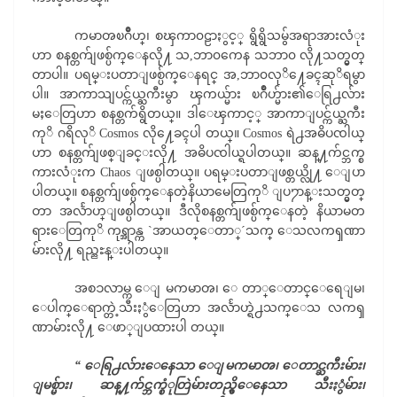
ကမာၻၿဂိဳဟ္၊ စၾကာ၀ဠာႏွင့္ ရွိရွိသမွ်အရာအားလံုး
ဟာ စနစ္တက်ျဖစ္ပ်က္ေနလို႔ သ,ဘာ၀ကေန သဘာ၀ လို႔သတ္မွတ္
တာပါ။ ပရမ္းပတာျဖစ္ပ်က္ေနရင္ အ,ဘာ၀လုိ႔ေခၚဆုိရမွာ
ပါ။ အာကာသျပင္က်ယ္ႀကီးမွာ ၾကယ္မ်ား ၿဂိဳဟ္မ်ား၏ေရြ႕လ်ား
မႈေတြဟာ စနစ္တက်ရွိတယ္။ ဒါေၾကာင့္ အာကာျပင္က်ယ္ႀကီး
ကုိ ဂရိလုိ Cosmos လို႔ေခၚပါ တယ္။ Cosmos ရဲ႕အဓိပၸါယ္
ဟာ စနစ္တက်ျဖစ္ျခင္းလို႔ အဓိပၸါယ္ရပါတယ္။ ဆန္႔က်င္ဘက္စ
ကားလံုးက Chaos ျဖစ္ပါတယ္။ ပရမ္းပတာျဖစ္တယ္လို႔ ေျပာ
ပါတယ္။ စနစ္တက်ျဖစ္ပ်က္ေနတဲ့နိယာမေတြကုိ ျပ႒ာန္းသတ္မွတ္
တာ အလႅာဟ္ျဖစ္ပါတယ္။ ဒီလိုစနစ္တက်ျဖစ္ပ်က္ေနတဲ့ နိယာမတ
ရားေတြကုိ ကုရ္အာန္က `အာယတ္ေတာ္´သက္ ေသလကၡဏာ
မ်ားလို႔ ရည္ညႊန္းပါတယ္။
အစၥလာမ္က ေျမကမာၻ၊ ေတာ္ေတာင္ေရေျမ၊
ေပါက္ေရာက္တဲ့သီးႏွံေတြဟာ အလႅာဟ္ရဲ႕သက္ေသ လကၡ
ဏာမ်ားလို႔ ေဖာ္ျပထားပါ တယ္။
“ ေရြ႕လ်ားေနေသာ ေျမကမာၻ၊ ေတာင္ႀကီးမ်ား၊
ျမစ္မ်ား၊ ဆန္႔က်င္ဘက္စံုတြဲမ်ားတည္ရွိေနေသာ သီးႏွံမ်ား၊