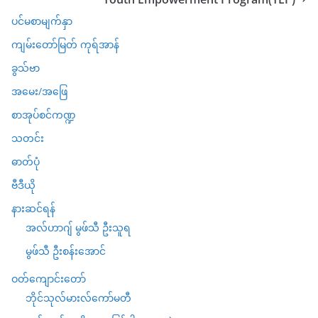
ပင်မစာမျက်နှာ
ကျမ်းတော်မြတ် ကုရ်အာန်
ခွသ်ဗာ
အမေး/အဖြေ
စာအုပ်စင်ကဏ္ဍ
သတင်း
ဓာတ်ပုံ
ဗီဒီယို
နားဆင်ရန်
အလ်ဟာဂျ် မွဖ်သီ ဦးသူရ
မွဖ်သီ ဦးစန်းအောင်
ဝတ်ကျောင်းတော်
ဘိုင်သုလ်မားလ်ကော်မတီ