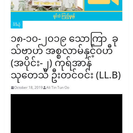
ဗီဒီယို
၁၈-၁၀-၂၀၁၉ သောကြာ ‌ ‌ခု
သ်ဗာဟ် အစ္စလာမ်နှင့်၀ဟီ
(အပိုင်း-၂) ကုရ်အာန်
သုတေသီ ဦးတင်ဝင်း (LL.B)
October 18, 2019
Ali Tin Tun Oo