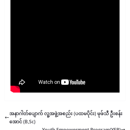
အနာဂါတ်ပျောက် လူ့အဖွဲ့အစည်း (ပထမပိုင်း) မုဖ်သီ ဦးစန်း
အောင် (B,Sc)
Youth Empowerment Program(YEP)